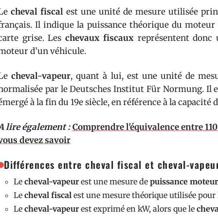
Le
cheval fiscal
est une unité de mesure utilisée prin
français. Il indique la puissance théorique du moteur e
carte grise. Les
chevaux fiscaux
représentent donc u
moteur d’un véhicule.
Le
cheval-vapeur
, quant à lui, est une unité de me
normalisée par le Deutsches Institut Für Normung. Il 
émergé à la fin du 19e siècle, en référence à la capacité
A lire également :
Comprendre l'équivalence entre 110
vous devez savoir
Différences entre cheval fiscal et cheval-vapeu
Le
cheval-vapeur
est une mesure de
puissance moteur
Le
cheval fiscal
est une mesure théorique utilisée pour l
Le
cheval-vapeur
est exprimé en kW, alors que le
cheva