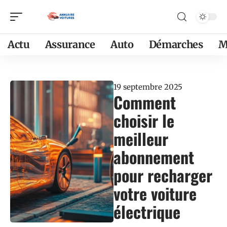
Actu
Assurance
Auto
Démarches
M
19 septembre 2025
Comment
choisir le
meilleur
abonnement
pour recharger
votre voiture
électrique