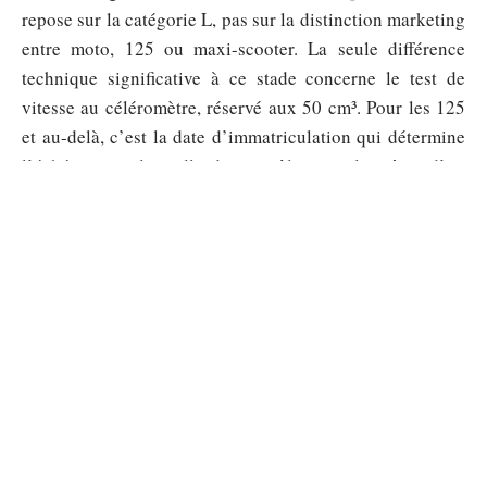
repose sur la catégorie L, pas sur la distinction marketing
entre moto, 125 ou maxi-scooter. La seule différence
technique significative à ce stade concerne le test de
vitesse au céléromètre, réservé aux 50 cm³. Pour les 125
et au-delà, c’est la date d’immatriculation qui détermine
l’échéance, et la grille de contrôle reste la même d’un
type de véhicule à l’autre.
Sommaire
AUTO
Pub musique Peugeot : les