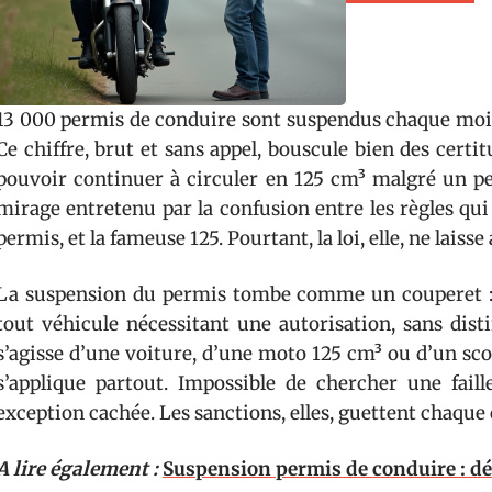
13 000 permis de conduire sont suspendus chaque mois
Ce chiffre, brut et sans appel, bouscule bien des certit
pouvoir continuer à circuler en 125 cm³ malgré un pe
mirage entretenu par la confusion entre les règles qui
permis, et la fameuse 125. Pourtant, la loi, elle, ne laiss
La suspension du permis tombe comme un couperet : el
tout véhicule nécessitant une autorisation, sans disti
s’agisse d’une voiture, d’une moto 125 cm³ ou d’un scoot
s’applique partout. Impossible de chercher une faill
exception cachée. Les sanctions, elles, guettent chaque 
A lire également :
Suspension permis de conduire : dél