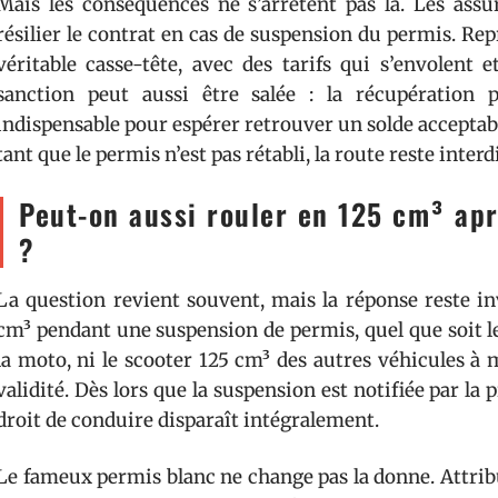
Mais les conséquences ne s’arrêtent pas là. Les assu
résilier le contrat en cas de suspension du permis. R
véritable casse-tête, avec des tarifs qui s’envolent e
sanction peut aussi être salée : la récupération 
indispensable pour espérer retrouver un solde acceptabl
tant que le permis n’est pas rétabli, la route reste interd
Peut-on aussi rouler en 125 cm³ ap
?
La question revient souvent, mais la réponse reste in
cm³ pendant une suspension de permis, quel que soit le
la moto, ni le scooter 125 cm³ des autres véhicules à
validité. Dès lors que la suspension est notifiée par la p
droit de conduire disparaît intégralement.
Le fameux permis blanc ne change pas la donne. Attribué