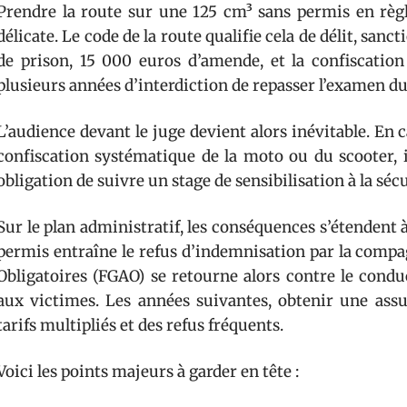
Prendre la route sur une 125 cm³ sans permis en règl
délicate. Le code de la route qualifie cela de délit, sanc
de prison, 15 000 euros d’amende, et la confiscation
plusieurs années d’interdiction de repasser l’examen d
L’audience devant le juge devient alors inévitable. En c
confiscation systématique de la moto ou du scooter, in
obligation de suivre un stage de sensibilisation à la séc
Sur le plan administratif, les conséquences s’étendent 
permis entraîne le refus d’indemnisation par la compa
Obligatoires (FGAO) se retourne alors contre le cond
aux victimes. Les années suivantes, obtenir une assu
tarifs multipliés et des refus fréquents.
Voici les points majeurs à garder en tête :