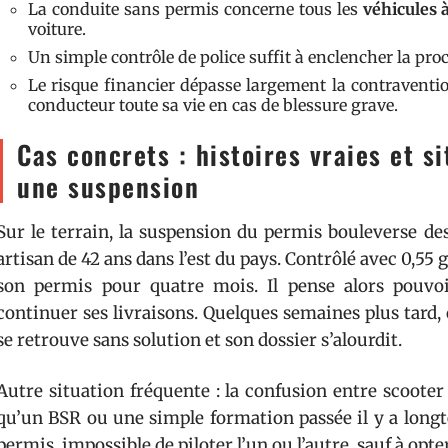
La conduite sans permis concerne tous les
véhicules 
voiture.
Un simple contrôle de police suffit à enclencher la pro
Le risque financier dépasse largement la contravention
conducteur toute sa vie en cas de blessure grave.
Cas concrets : histoires vraies et s
une suspension
Sur le terrain, la suspension du permis bouleverse des
artisan de 42 ans dans l’est du pays. Contrôlé avec 0,55 g
son permis pour quatre mois. Il pense alors pouvoi
continuer ses livraisons. Quelques semaines plus tard, c
se retrouve sans solution et son dossier s’alourdit.
Autre situation fréquente : la confusion entre scoote
qu’un BSR ou une simple formation passée il y a longt
permis, impossible de piloter l’un ou l’autre, sauf à op