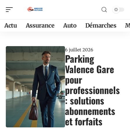
Actu
Assurance
Auto
Démarches
M
6 juillet 2026
Parking
Valence Gare
pour
professionnels
: solutions
abonnements
et forfaits