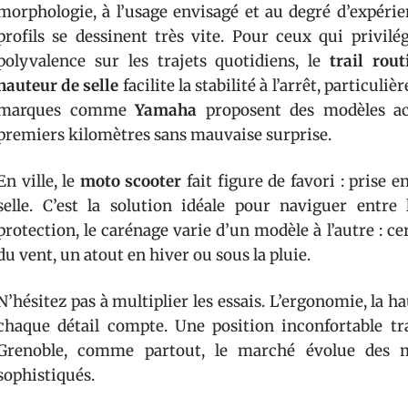
morphologie, à l’usage envisagé et au degré d’expéri
profils se dessinent très vite. Pour ceux qui privilégi
polyvalence sur les trajets quotidiens, le
trail rout
hauteur de selle
facilite la stabilité à l’arrêt, particul
marques comme
Yamaha
proposent des modèles ac
premiers kilomètres sans mauvaise surprise.
En ville, le
moto scooter
fait figure de favori : prise e
selle. C’est la solution idéale pour naviguer entre 
protection, le carénage varie d’un modèle à l’autre : 
du vent, un atout en hiver ou sous la pluie.
N’hésitez pas à multiplier les essais. L’ergonomie, la hau
chaque détail compte. Une position inconfortable tr
Grenoble, comme partout, le marché évolue des m
sophistiqués.