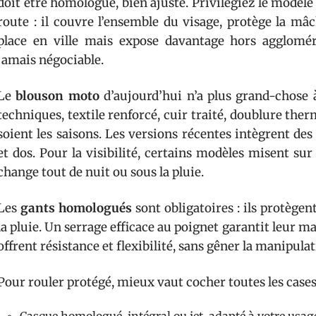
doit être homologué, bien ajusté. Privilégiez le modèl
route : il couvre l’ensemble du visage, protège la mâ
place en ville mais expose davantage hors agglomé
jamais négociable.
Le
blouson moto
d’aujourd’hui n’a plus grand-chose à
techniques, textile renforcé, cuir traité, doublure the
soient les saisons. Les versions récentes intègrent de
et dos. Pour la visibilité, certains modèles misent sur
change tout de nuit ou sous la pluie.
Les
gants homologués
sont obligatoires : ils protègen
la pluie. Un serrage efficace au poignet garantit leur 
offrent résistance et flexibilité, sans gêner la manipu
Pour rouler protégé, mieux vaut cocher toutes les cases