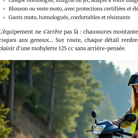
Casque homologué, intégral ou jet, adapté à votre usag
Blouson ou veste moto, avec protections certifiées et é
Gants moto, homologués, confortables et résistants
L’équipement ne s’arrête pas là : chaussures montantes
coques aux genoux… Sur route, chaque détail renfor
plaisir d’une mobylette 125 cc sans arrière-pensée.