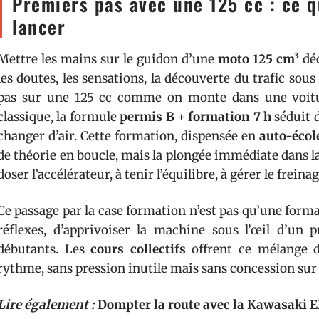
Premiers pas avec une 125 cc : ce qu
lancer
Mettre les mains sur le guidon d’une
moto 125 cm³
déc
les doutes, les sensations, la découverte du trafic so
pas sur une 125 cc comme on monte dans une voit
classique, la formule
permis B
+
formation 7 h
séduit d
changer d’air. Cette formation, dispensée en
auto-écol
de théorie en boucle, mais la plongée immédiate dans la 
doser l’accélérateur, à tenir l’équilibre, à gérer le freina
Ce passage par la case formation n’est pas qu’une formali
réflexes, d’apprivoiser la machine sous l’œil d’un p
débutants. Les
cours collectifs
offrent ce mélange d
rythme, sans pression inutile mais sans concession sur 
Lire également :
Dompter la route avec la Kawasaki E