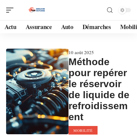
Actu
Assurance
Auto
Démarches
Mobili
10 août 2025
Méthode
pour repérer
le réservoir
de liquide de
refroidissem
ent
MOBILITÉ