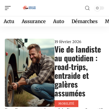
Actu
Assurance
Auto
Démarches
M
19 février 2026
Vie de landiste
au quotidien :
road-trips,
entraide et
galères
assumées
MOBILITÉ