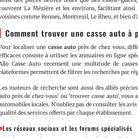
aussi des pièces neuves telles que des essuie-glaces,
couvrent La Mézière et les environs, facilitant ains
voisines comme Rennes, Montreuil, Le Rheu, et bien d’
Comment trouver une casse auto à p
Pour localiser une
casse auto
près de chez vous, diff
efficaces consiste à utiliser les annuaires en ligne s
Allo Casse Auto recensent une multitude de casses 
plateformes permettent de filtrer les recherches par rég
Les moteurs de recherche sont aussi des alliés préci
auto près de chez vous’ ou ‘trouver casse auto’, vous 
automobiles locales. N’oubliez pas de consulter les avis 
qualité des services offerts par chaque établissement.
Les réseaux sociaux et les forums spécialisés