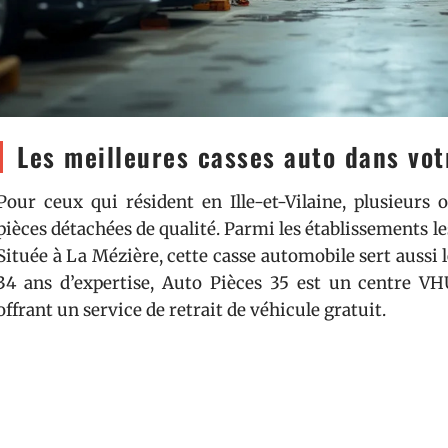
Les meilleures casses auto dans vot
Pour ceux qui résident en Ille-et-Vilaine, plusieurs 
pièces détachées de qualité. Parmi les établissements le
Située à La Mézière, cette casse automobile sert aussi
34 ans d’expertise, Auto Pièces 35 est un centre VHU 
offrant un service de retrait de véhicule gratuit.
En plus d’Auto Pièces 35, plusieurs autres casses auto m
Apo 35
et
Afm Recyclage
à Rennes, idéales pour les piè
Christian Rio Automobiles
à Le Rheu, reconnu pour son