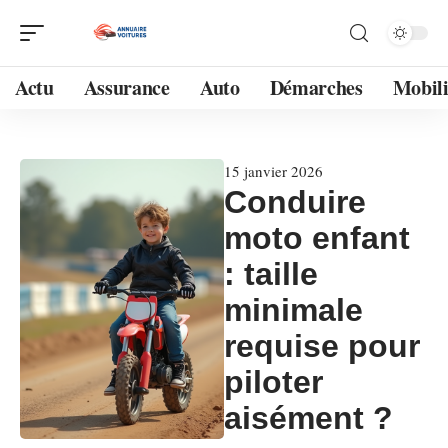
Actu
Assurance
Auto
Démarches
Mobili
15 janvier 2026
Conduire
moto enfant
: taille
minimale
requise pour
piloter
aisément ?