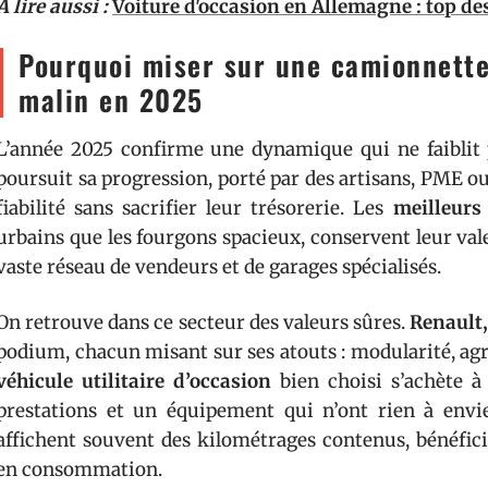
A lire aussi :
Voiture d'occasion en Allemagne : top des
Pourquoi miser sur une camionnette
malin en 2025
L’année 2025 confirme une dynamique qui ne faiblit 
poursuit sa progression, porté par des artisans, PME o
fiabilité sans sacrifier leur trésorerie. Les
meilleurs 
urbains que les fourgons spacieux, conservent leur val
vaste réseau de vendeurs et de garages spécialisés.
On retrouve dans ce secteur des valeurs sûres.
Renault,
podium, chacun misant sur ses atouts : modularité, a
véhicule utilitaire d’occasion
bien choisi s’achète à 
prestations et un équipement qui n’ont rien à envi
affichent souvent des kilométrages contenus, bénéfici
en consommation.