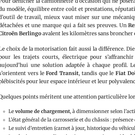
Pour dénicher la camionnette d’occasion qui ne posera 
du modèle, équilibre entre coût et prestations, réputati
d’outil de travail, mieux vaut miser sur une mécaniq
détachées et une marque qui a fait ses preuves. Un
Re
Citroën Berlingo
avalent les kilomètres sans broncher e
Le choix de la motorisation fait aussi la différence. Di
pour les trajets courts, électrique pour s’affranchir
aujourd’hui une solution adaptée à chaque profil. 
s’orientent vers le
Ford Transit
, tandis que le
Fiat Do
plébiscités pour leur espace intérieur et leur polyvalenc
Quelques points méritent une attention particulière lors
Le
volume de chargement
, à dimensionner selon l’act
L’état général de la carrosserie et du châssis : présence
Le suivi d’entretien (carnet à jour, historique du véhicu