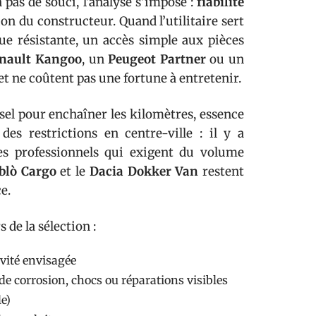
pas de souci, l’analyse s’impose :
fiabilité
on du constructeur. Quand l’utilitaire sert
ue résistante, un accès simple aux pièces
nault Kangoo
, un
Peugeot Partner
ou un
t ne coûtent pas une fortune à entretenir.
esel pour enchaîner les kilomètres, essence
 des restrictions en centre-ville : il y a
Les professionnels qui exigent du volume
blò Cargo
et le
Dacia Dokker Van
restent
e.
 de la sélection :
ivité envisagée
 de corrosion, chocs ou réparations visibles
le)