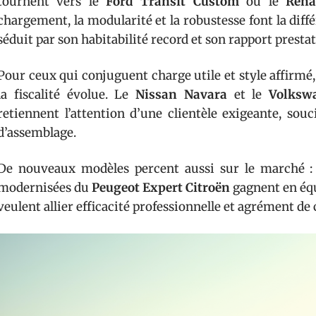
tournent vers le
Ford Transit Custom
ou le
Rena
chargement, la modularité et la robustesse font la diffé
séduit par son habitabilité record et son rapport prestat
Pour ceux qui conjuguent charge utile et style affirmé,
la fiscalité évolue. Le
Nissan Navara
et le
Volksw
retiennent l’attention d’une clientèle exigeante, sou
d’assemblage.
De nouveaux modèles percent aussi sur le marché :
modernisées du
Peugeot Expert Citroën
gagnent en équ
veulent allier efficacité professionnelle et agrément de