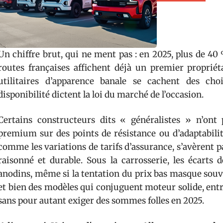
Un chiffre brut, qui ne ment pas : en 2025, plus de 40
routes françaises affichent déjà un premier propriét
utilitaires d’apparence banale se cachent des cho
disponibilité dictent la loi du marché de l’occasion.
Certains constructeurs dits « généralistes » n’on
premium sur des points de résistance ou d’adaptabili
comme les variations de tarifs d’assurance, s’avèrent 
raisonné et durable. Sous la carrosserie, les écarts 
anodins, même si la tentation du prix bas masque souve
et bien des modèles qui conjuguent moteur solide, entret
sans pour autant exiger des sommes folles en 2025.