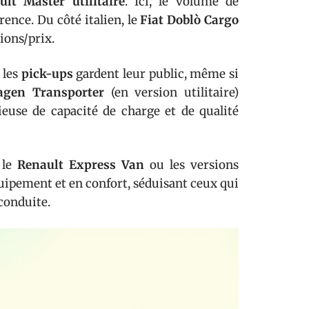
ult Master utilitaire
. Ici, le volume de
rence. Du côté italien, le
Fiat Doblò Cargo
ions/prix.
 les
pick-ups
gardent leur public, même si
agen Transporter
(en version utilitaire)
cieuse de capacité de charge et de qualité
 le
Renault Express Van
ou les versions
ipement et en confort, séduisant ceux qui
 conduite.