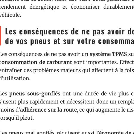
rendement énergétique et économiser durablement l
véhicule.
Les conséquences de ne pas avoir d
de vos pneus et sur votre consomma
Les conséquences de ne pas avoir un
système TPMS
su
consommation de carburant
sont importantes. Effecti
entraîner des problèmes majeurs qui affectent à la fo
d’utilisation.
Les
pneus sous-gonflés
ont une durée de vie plus c
s’usent plus rapidement et nécessitent donc un rempl
moins d’
adhérence sur la route
, ce qui augmente le ri
lorsqu’il pleut.
Les pneus mal gonflés réduisent aussi l’
économie de 