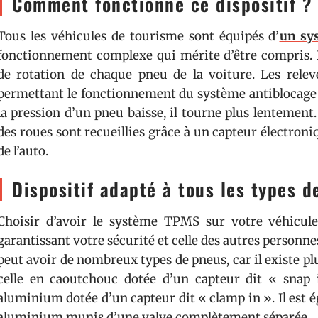
Comment fonctionne ce dispositif ?
Tous les véhicules de tourisme sont équipés d’
un sy
fonctionnement complexe qui mérite d’être compris. En
de rotation de chaque pneu de la voiture. Les relevé
permettant le fonctionnement du système antiblocage 
la pression d’un pneu baisse, il tourne plus lentement
des roues sont recueillies grâce à un capteur électroni
de l’auto.
Dispositif adapté à tous les types d
Choisir d’avoir le système TPMS sur votre véhicu
garantissant votre sécurité et celle des autres personne
peut avoir de nombreux types de pneus, car il existe plu
celle en caoutchouc dotée d’un capteur dit « snap 
aluminium dotée d’un capteur dit « clamp in ». Il est 
aluminium munis d’une valve complètement séparée.