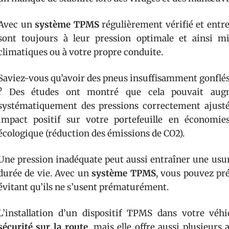
Avec un
système TPMS
régulièrement vérifié et entr
sont toujours à leur pression optimale et ainsi mi
climatiques ou à votre propre conduite.
Saviez-vous qu’avoir des pneus insuffisamment gonfl
? Des études ont montré que cela pouvait augm
systématiquement des pressions correctement ajust
impact positif sur votre portefeuille en économie
écologique (réduction des émissions de CO2).
Une pression inadéquate peut aussi entraîner une usure
durée de vie. Avec un
système TPMS
, vous pouvez pr
évitant qu’ils ne s’usent prématurément.
L’installation d’un dispositif TPMS dans votre véhi
sécurité sur la route
, mais elle offre aussi plusieurs