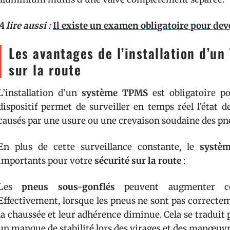
A lire aussi :
Il existe un examen obligatoire pour de
Les avantages de l’installation d’u
sur la route
L’installation d’un
système TPMS
est obligatoire p
dispositif permet de surveiller en temps réel l’état d
causés par une usure ou une crevaison soudaine des pn
En plus de cette surveillance constante, le
systè
importants pour votre
sécurité sur la route
:
Les
pneus sous-gonflés
peuvent augmenter cons
Effectivement, lorsque les pneus ne sont pas correctem
la chaussée et leur adhérence diminue. Cela se traduit 
un manque de stabilité lors des virages et des manœuv