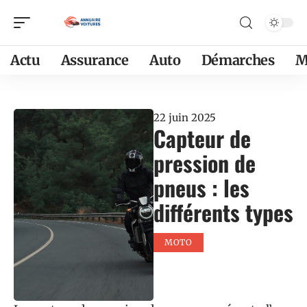
Actu
Assurance
Auto
Démarches
M
22 juin 2025
Capteur de
pression de
pneus : les
différents types
MOTO