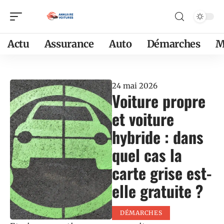
Actu
Assurance
Auto
Démarches
M
24 mai 2026
Voiture propre
et voiture
hybride : dans
quel cas la
carte grise est-
elle gratuite ?
DÉMARCHES