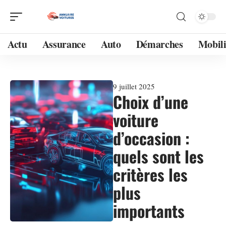
Actu
Assurance
Auto
Démarches
Mobili
9 juillet 2025
Choix d’une
voiture
d’occasion :
quels sont les
critères les
plus
importants