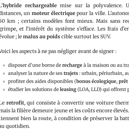
L’
hybride rechargeable
mise sur la polyvalence.
distances, un
moteur électrique
pour la ville. L’auto
50 km ; certains modèles font mieux. Mais sans re
grimpe, et l’intérêt du système s’efface. Les frais d’en
évolue ; le
malus au poids
cible surtout les SUV.
Voici les aspects à ne pas négliger avant de signer :
disposer d’une borne de
recharge
à la maison ou au tr
analyser la nature de ses
trajets
: urbain, périurbain, a
profiter des aides disponibles (
bonus écologique
,
prêt
étudier les solutions de
leasing
(LOA, LLD) qui offrent pa
Le
retrofit
, qui consiste à convertir une voiture ther
mais la filière demeure jeune et les coûts encore élevés.
tiennent bien la route, à condition de préserver la ba
au quotidien.