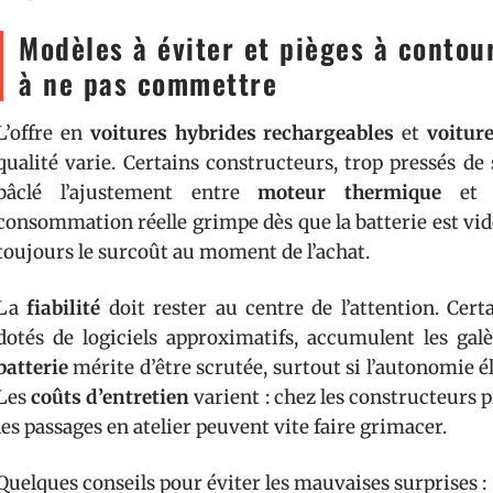
Modèles à éviter et pièges à contou
à ne pas commettre
L’offre en
voitures hybrides rechargeables
et
voitur
qualité varie. Certains constructeurs, trop pressés de
bâclé l’ajustement entre
moteur thermique
e
consommation réelle grimpe dès que la batterie est vide
toujours le surcoût au moment de l’achat.
La
fiabilité
doit rester au centre de l’attention. Cer
dotés de logiciels approximatifs, accumulent les gal
batterie
mérite d’être scrutée, surtout si l’autonomie 
Les
coûts d’entretien
varient : chez les constructeu
les passages en atelier peuvent vite faire grimacer.
Quelques conseils pour éviter les mauvaises surprises :