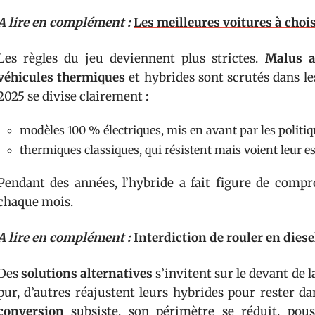
A lire en complément :
Les meilleures voitures à choi
Les règles du jeu deviennent plus strictes.
Malus a
véhicules thermiques
et hybrides sont scrutés dans l
2025 se divise clairement :
modèles 100 % électriques, mis en avant par les politi
thermiques classiques, qui résistent mais voient leur e
Pendant des années, l’hybride a fait figure de compro
chaque mois.
A lire en complément :
Interdiction de rouler en diese
Des
solutions alternatives
s’invitent sur le devant de l
pur, d’autres réajustent leurs hybrides pour rester d
conversion
subsiste, son périmètre se réduit, pous