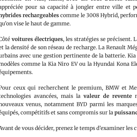
appréciée pour sa capacité à jongler entre ville et 
hybrides rechargeables
comme le 3008 Hybrid, perfo
qu’on vise le haut de gamme.
Côté
voitures électriques
, les stratégies se précisent.
et la densité de son réseau de recharge. La Renault M
urbains avec une gestion pertinente de la batterie. Ki
modèles comme la Kia Niro EV ou la Hyundai Kona Elec
équipements.
Pour ceux qui recherchent le premium, BMW et Mer
technologies avancées, mais la
valeur de revente
n
nouveaux venus, notamment BYD parmi les marques c
équipés, compétitifs et sans compromis sur la
puissan
Avant de vous décider, prenez le temps d’examiner les cr