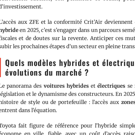
d’investissement.
L’accès aux ZFE et la conformité Crit’Air deviennent
hybride
en 2025, c’est s’engager dans un parcours semé
fiscales et de doutes sur la revente. Anticiper ces m
subir les prochaines étapes d’un secteur en pleine tran
Quels modèles hybrides et électriqu
évolutions du marché ?
Le panorama des
voitures hybrides
et
électriques
se 
législation et le dynamisme des constructeurs. En 2025
histoire de style ou de portefeuille : l’accès aux
zones
entrent dans l’équation.
Toyota fait figure de référence pour l’hybride simple 
économe en ville, fiable, avec un coût d’accès rais