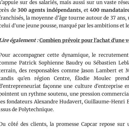
s’appuie sur des salariés, mais aussi sur un vaste rés
près de
300 agents indépendants
, et
400 mandatair
franchisés, la moyenne d’âge tourne autour de 37 ans, 
celui d’une jeune pousse, marqué par les ambitions et l
Lire également :
Combien prévoir pour l'achat d'une v
Pour accompagner cette dynamique, le recrutement s’
comme Patrick Sophienne Baudry ou Sébastien Leblan
terrain, des responsables comme Jason Lambert et M
tandis qu’en région Centre, Élodie Moulec prend
d’entrepreneuriat façonne une culture d’entreprise en
pointent un rythme soutenu, une pression commerciale
les fondateurs Alexandre Hudavert, Guillaume-Henri B
issus de Polytechnique.
Du côté des clients, la promesse Capcar repose su