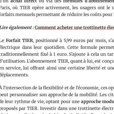
d’un
achat direct
ou via des
formules d’abonnemen
Paris, où TIER opère activement, les usagers ont le 
forfaits mensuels permettant de réduire les coûts pour l
Lire également :
Comment acheter une trottinette élec
Le
Forfait TIER
, positionné à 5,99 euros par mois, s’
électrique dans leur quotidien. Cette formule permet
traditionnellement fixé à 1 euro. S’ajoute à cela un t
d’utilisation. L’abonnement TIER, quant à lui, est conçu 
en service, lui offrant ainsi une certaine liberté et un
déplacements.
À l’intersection de la flexibilité et de l’économie, ces 
peut personnaliser son approche de la mobilité. Les ci
de leur rythme de vie, optant pour une
approche modu
proposés par TIER. Investir dans une trottinette élect