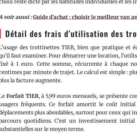
choix reste dicté par les habitudes individuelles et les 
A voir aussi :
Guide d'achat : choisir le meilleur van
Détail des frais d’utilisation des tr
L’usage des trottinettes TIER, bien que pratique et é
qu’il faut examiner. Pour démarrer une location, l’util
fixé à 1 euro. Cette somme, récurrente à chaque nouv
centimes par minute de trajet. Le calcul est simple : plu
plus la facture augmente.
Le
Forfait TIER
, à 5,99 euros mensuels, se présente 
usagers fréquents. Ce forfait amortit le coût initia
déplacements plus abordables, surtout pour ceux qui int
parcours quotidiens. C’est un investissement initia
substantielles sur le moyen terme.