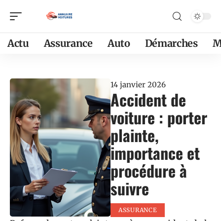
Actu
Assurance
Auto
Démarches
M
14 janvier 2026
Accident de
voiture : porter
plainte,
importance et
procédure à
suivre
ASSURANCE