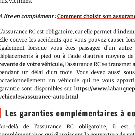
aux victimes.
A lire en complément :
Comment choisir son assuranc
L’assurance RC est obligatoire, car elle permet d’
indemn
Elle couvre les accidents que vous pouvez causer lor
également lorsque vous êtes passager d’un autre v
déplacements à pied ou à l’aide d’autres moyens de t
revente de votre véhicule
, l’assurance RC se transme
pendant un délai d’un mois. Vous devez aussi sous
occasionnellement un véhicule qui ne vous apparti
garantie sont disponibles sur
https://www.labanquepo
vehicules/assurance-auto.html
.
Les garanties complémentaires à co
Au-delà de l’assurance RC obligatoire, il est
complémentaires qui élargissent la couverture de vot