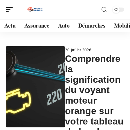
Actu
Assurance
Auto
Démarches
Mobili
20 juillet 2026
Comprendre
la
signification
du voyant
moteur
orange sur
votre tableau