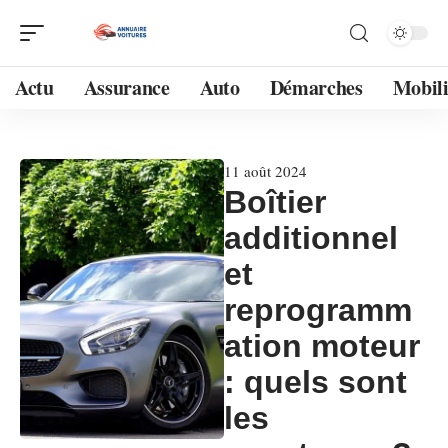
Actu
Assurance
Auto
Démarches
Mobili
11 août 2024
Boîtier
additionnel
et
reprogramm
ation moteur
: quels sont
les