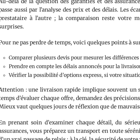
Au-delà de la question des garanties et des assurance
passe aussi par l’analyse des prix et des délais. Les éc
prestataire à l’autre ; la comparaison reste votre m
surprises.
Pour ne pas perdre de temps, voici quelques points à surv
Comparer plusieurs devis pour mesurer les différences d
Prendre en compte les délais annoncés pour la livraiso
Vérifier la possibilité d’options express, si votre situati
Attention : une livraison rapide implique souvent un s
temps d’évaluer chaque offre, demandez des précisions s
Mieux vaut quelques jours de réflexion que de mauvaises
En prenant soin d’examiner chaque détail, du série
assurances, vous préparez un transport en toute séréni
d’un vrai passage de relais : à la clé, la sécurité de votre