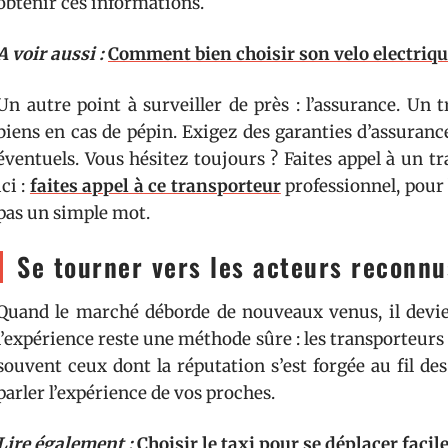
obtenir ces informations.
A voir aussi :
Comment bien choisir son velo electriqu
Un autre point à surveiller de près : l’assurance. Un
biens en cas de pépin. Exigez des garanties d’assuran
éventuels. Vous hésitez toujours ? Faites appel à un 
ici :
faites appel à ce transporteur
professionnel, pour 
pas un simple mot.
Se tourner vers les acteurs reconnu
Quand le marché déborde de nouveaux venus, il devien
l’expérience reste une méthode sûre : les transporteurs 
souvent ceux dont la réputation s’est forgée au fil d
parler l’expérience de vos proches.
Lire également :
Choisir le taxi pour se déplacer facil