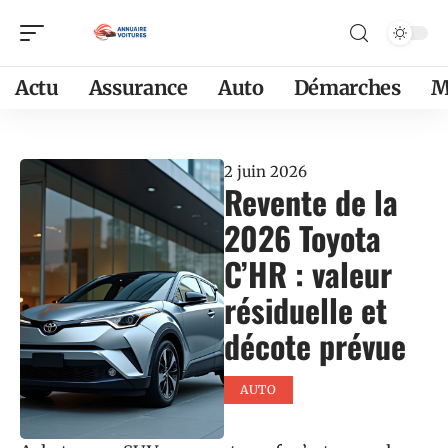
Actu
Assurance
Auto
Démarches
M
2 juin 2026
Revente de la
2026 Toyota
C’HR : valeur
résiduelle et
décote prévue
AUTO