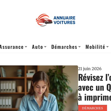
Assurance
Auto
Démarches
Mobilité
21 juin 2026
Révisez l
avec un Q
à imprim
DÉMARCHES