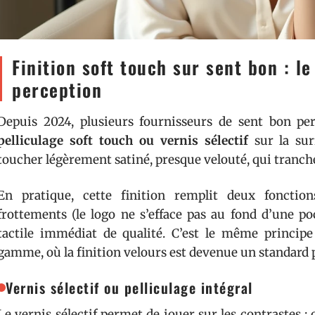
Finition soft touch sur sent bon : le
perception
Depuis 2024, plusieurs fournisseurs de sent bon p
pelliculage soft touch ou vernis sélectif
sur la sur
toucher légèrement satiné, presque velouté, qui tranche
En pratique, cette finition remplit deux fonction
frottements (le logo ne s’efface pas au fond d’une po
tactile immédiat de qualité. C’est le même principe
gamme, où la finition velours est devenue un standard p
Vernis sélectif ou pelliculage intégral
Le vernis sélectif permet de jouer sur les contrastes : 