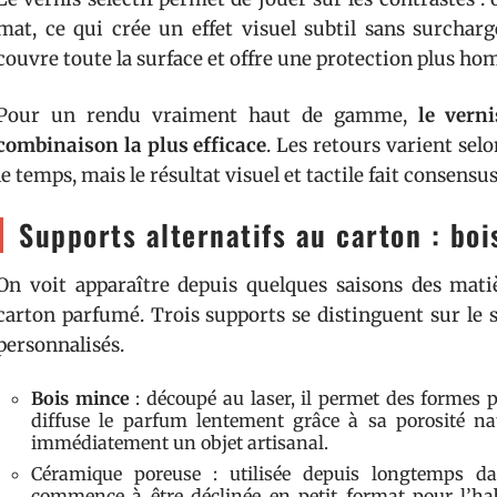
mat, ce qui crée un effet visuel subtil sans surcharge
couvre toute la surface et offre une protection plus ho
Pour un rendu vraiment haut de gamme,
le verni
combinaison la plus efficace
. Les retours varient sel
le temps, mais le résultat visuel et tactile fait consensus
Supports alternatifs au carton : boi
On voit apparaître depuis quelques saisons des matiè
carton parfumé. Trois supports se distinguent sur le
personnalisés.
Bois mince
: découpé au laser, il permet des formes 
diffuse le parfum lentement grâce à sa porosité na
immédiatement un objet artisanal.
Céramique poreuse : utilisée depuis longtemps dan
commence à être déclinée en petit format pour l’ha