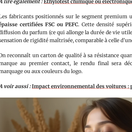
A lire également :
Ethylotest chimique ou électroniqu
Les fabricants positionnés sur le segment premium u
épaisse certifiées FSC ou PEFC
. Cette densité supéri
diffusion du parfum (ce qui allonge la durée de vie util
sensation de rigidité maîtrisée, comparable à celle d’u
On reconnaît un carton de qualité à sa résistance quan
marque au premier contact, le rendu final sera déc
marquage ou aux couleurs du logo.
A voir aussi :
Impact environnemental des voitures : p