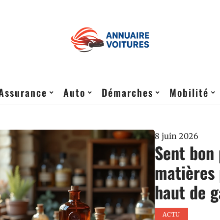
Assurance
Auto
Démarches
Mobilité
8 juin 2026
Sent bon 
matières 
haut de 
ACTU