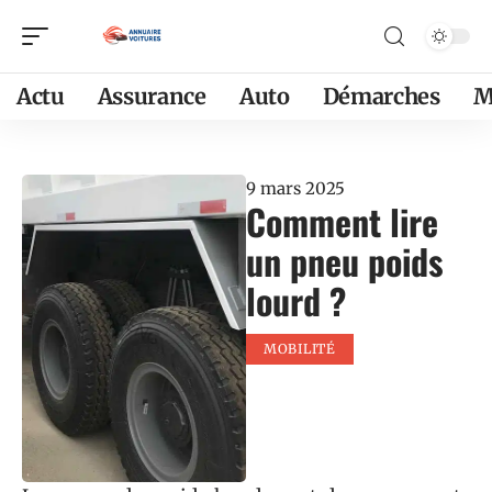
Actu
Assurance
Auto
Démarches
M
9 mars 2025
Comment lire
un pneu poids
lourd ?
MOBILITÉ