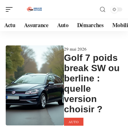
Actu
Assurance
Auto
Démarches
Mobili
29 mai 2026
Golf 7 poids
break SW ou
berline :
quelle
version
choisir ?
AUTO