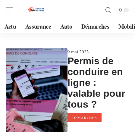
Actu
Assurance
Auto
Démarches
Mobili
9 mai 2023
Permis de
conduire en
ligne :
valable pour
tous ?
DÉMARCHES