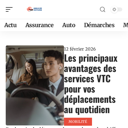
Actu
Assurance
Auto
Démarches
M
12 février 2026
Les principaux
avantages des
services VTC
pour vos
déplacements
au quotidien
MOBILITÉ