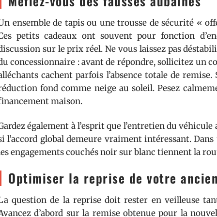
Méfiez-vous des fausses aubaines
Un ensemble de tapis ou une trousse de sécurité « offe
Ces petits cadeaux ont souvent pour fonction d’end
discussion sur le prix réel. Ne vous laissez pas déstabil
du concessionnaire : avant de répondre, sollicitez un 
alléchants cachent parfois l’absence totale de remise.
réduction fond comme neige au soleil. Pesez calmeme
financement maison.
Gardez également à l’esprit que l’entretien du véhicule 
si l’accord global demeure vraiment intéressant. Dans to
les engagements couchés noir sur blanc tiennent la rou
Optimiser la reprise de votre ancie
La question de la reprise doit rester en veilleuse tant
Avancez d’abord sur la remise obtenue pour la nouvell