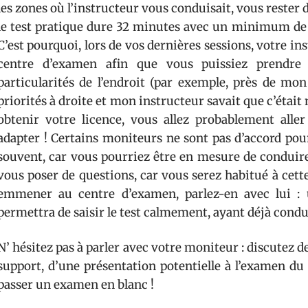
les zones où l’instructeur vous conduisait, vous rester
le test pratique dure 32 minutes avec un minimum de
C’est pourquoi, lors de vos dernières sessions, votre 
centre d’examen afin que vous puissiez prendre 
particularités de l’endroit (par exemple, près de mo
priorités à droite et mon instructeur savait que c’étai
obtenir votre licence, vous allez probablement all
adapter ! Certains moniteurs ne sont pas d’accord p
souvent, car vous pourriez être en mesure de conduir
vous poser de questions, car vous serez habitué à cett
emmener au centre d’examen, parlez-en avec lui : u
permettra de saisir le test calmement, ayant déjà condui
N’ hésitez pas à parler avec votre moniteur : discutez de
support, d’une présentation potentielle à l’examen du 
passer un examen en blanc !